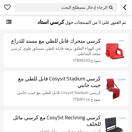
الرجاء إدخال مصطلح البحث
كرسي استاد
تم العثور على
9
من المنتجات حول
كرسي متحرك قابل للطي مع مسند للذراع
في الهواء الطلق نزهة قابلة للطي مستلق طوي كرسي
مقعد الشاطئ
نموذج:YTBM030
كرسي Cosysit Stadium قابل للطي مع
جيب جانبي
كرسي Cosysit Stadium قابل للطي مع جيب جانبي
نموذج:YTBM114
كرسي CosySit Reclining مع كرسي مائل
للخلف
كرسي مستلق مع كرسي مائل للخلف