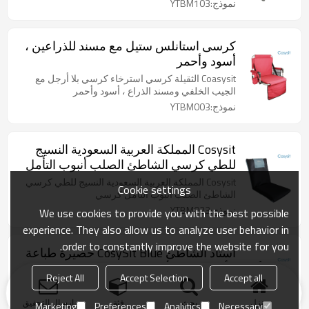
نموذج:YTBM103
كرسى استانلس ستيل مع مسند للذراعين ،
أسود وأحمر
Coasysit الثقيلة كرسي استرخاء كرسي بلا أرجل مع
الجيب الخلفي ومسند الذراع ، أسود وأحمر
نموذج:YTBM003
Cosysit المملكة العربية السعودية النسيج
للطي كرسي الشاطئ الصلب أنبوب التأمل
كرسي
Cosysit المملكة العربية السعودية النسيج للطي كرسي
Cookie settings
الشاطئ الصلب أنبوب التأمل كرسي
نموذج:YTBM023
We use cookies to provide you with the best possible
experience. They also allow us to analyze user behavior in
order to constantly improve the website for you.
استاد الشاطئ CosySit Blue حصيرة طباعة
الأناناس مع الأشرطة إضافية
Reject All
Accept Selection
Accept all
استاد الشاطئ CosySit Blue حصيرة طباعة الأناناس مع
الأشرطة إضافية
منزل
بحث
فئة
ارسال التحقيق
Marketing
Preferences
Analytics
Necessary