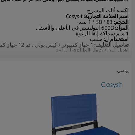
اكتب:
أثاث المسرح
اسم العلامة التجارية:
Cosysit
الحجم:
83
* 38 * 1 سم
المواد:
600D البوليستر في الأعلى والأسفل
1 سم سماكة إيفا الرغوة
استخدام ل:
ملعب
تفاصيل التغليف:
1 جهاز كمبيوتر / كيس بولي ، ثم 12 جهاز كمبيوتر شخصى في 5 طبقة كرتون التصدير البني
اختيار لون / شعار الطباعة:
المتاحة
يوصي