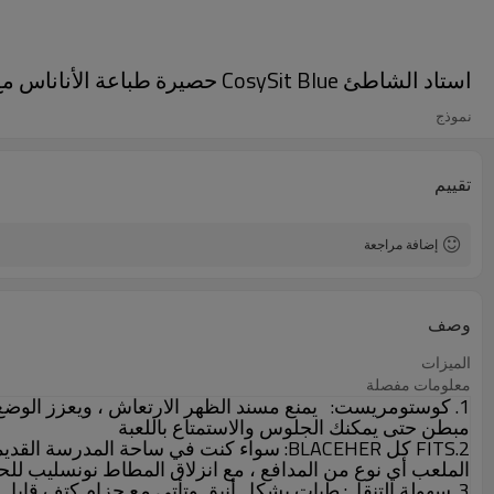
استاد الشاطئ CosySit Blue حصيرة طباعة الأناناس مع الأشرطة إضافية
نموذج
تقييم
إضافة مراجعة
وصف
الميزات
معلومات مفصلة
1. كوستومريست:
يمنع مسند الظهر الارتعاش ، ويعزز الوضع
مبطن حتى يمكنك الجلوس والاستمتاع باللعبة
2.FITS كل BLACEHER:
سواء كنت في ساحة المدرسة القديمة 
الملعب أي نوع من المدافع ، مع انزلاق المطاط نونسليب لل
3. سهولة التنقل:
طيات بشكل أنيق وتأتي مع حزام كتف قابل ل