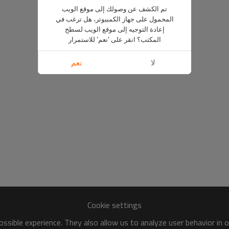
تم الكشف عن وصولك إلى موقع الويب
المحمول على جهاز الكمبيوتر، هل ترغب في
إعادة التوجيه إلى موقع الويب لسطح
المكتب؟ انقر على 'نعم' للاستمرار
لا
نعم
Cookie settings
ssible experience. They also allow us to analyze user behavior in 