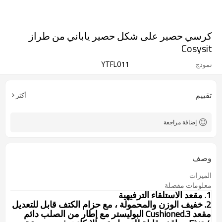
كرسي حصير على شكل حصير ياباني من طراز
Cosysit
YTFL011
نموذج
تقييم
أكثر
إضافة مراجعة
وصف
الميزات
معلومات مفصلة
1.
مقعد الاستلقاء الترفيهية
2. خفيف الوزن والمحمولة ، مع حزام الكتف قابل للتعديل
مقعد 3.Cushioned البوليستر مع إطار من الصلب دائم