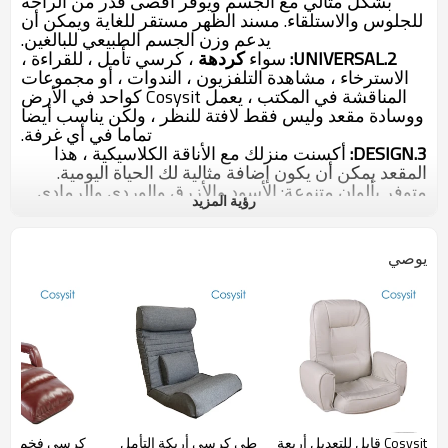
بشكل مثالي مع الجسم ويوفر أقصى قدر من الراحة
للجلوس والاستلقاء. مسند الظهر مستقر للغاية ويمكن أن
يدعم وزن الجسم الطبيعي للبالغين.
2.UNIVERSAL:
سواء
كردهة
، كرسي تأمل ، للقراءة ،
الاسترخاء ، مشاهدة التلفزيون ، الندوات ، أو مجموعات
المناقشة في المكتب ، يعمل Cosysit كواحد في الأرض
ووسادة مقعد وليس فقط لافتة للنظر ، ولكن يناسب أيضا
تماما في أي غرفة.
3.DESIGN:
أكسنت منزلك مع الأناقة الكلاسيكية ، هذا
المقعد يمكن أن يكون
إضافة
مثالية
لك الحياة اليومية.
متوفر بألوان متنوعة: الأسود والأزرق والوردي والرمادي
رؤية المزيد
والبني.
اكتب:
أثاث غرفة المعيشة
اسم العلامة التجارية:
Cosysit
يوصي
الحجم:
48 * 38 * 14
سم
المادة:
مدرب أنبوب الصلب قوي
（
19 * 1.0 مم
）
قماش شبكي + 210 بوليستر أسود
16
رغوة الكثافة
استخدام ل:
غرفة المعيشة
تفاصيل التغليف:
1 جهاز كمبيوتر / كيس بولي ، ثم 6 قطع
في الكرتون تصدير براون طبقة 5
اختيار لون / شعار الطباعة:
المتاحة
Cosysit قابل للتعديل أربعة
طي كرسي أريكة التأمل
كرسى فخمة جل