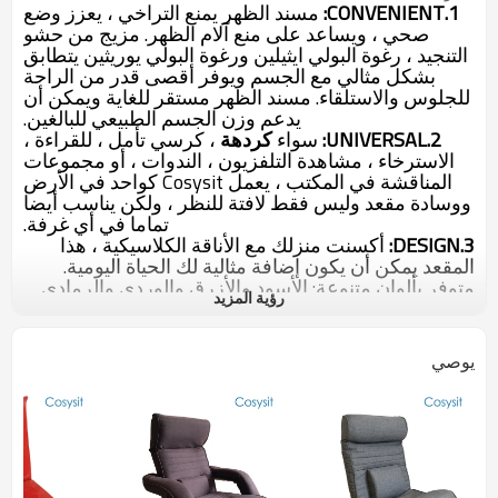
1.CONVENIENT:
مسند الظهر يمنع التراخي ، يعزز وضع
صحي ، ويساعد على منع آلام الظهر. مزيج من حشو
التنجيد ، رغوة البولي ايثيلين ورغوة البولي يوريثين يتطابق
بشكل مثالي مع الجسم ويوفر أقصى قدر من الراحة
للجلوس والاستلقاء. مسند الظهر مستقر للغاية ويمكن أن
يدعم وزن الجسم الطبيعي للبالغين.
2.UNIVERSAL:
سواء
كردهة
، كرسي تأمل ، للقراءة ،
الاسترخاء ، مشاهدة التلفزيون ، الندوات ، أو مجموعات
المناقشة في المكتب ، يعمل Cosysit كواحد في الأرض
ووسادة مقعد وليس فقط لافتة للنظر ، ولكن يناسب أيضا
تماما في أي غرفة.
3.DESIGN:
أكسنت منزلك مع الأناقة الكلاسيكية ، هذا
المقعد يمكن أن يكون
إضافة
مثالية
لك الحياة اليومية.
متوفر بألوان متنوعة: الأسود والأزرق والوردي والرمادي
رؤية المزيد
والبني.
اكتب:
أثاث غرفة المعيشة
اسم العلامة التجارية:
Cosysit
يوصي
الحجم:
118 * 78 * 11
سم
المادة:
مدرب أنبوب الصلب قوي
（
19 * 1.0 مم
）
جلد PU + 210 بوليستر أسود
16 رغوة الكثافة
+ رغوة rebonded
استخدام ل:
غرفة المعيشة
تفاصيل التغليف:
1 جهاز كمبيوتر / كيس بولي ، ثم 2 جهاز