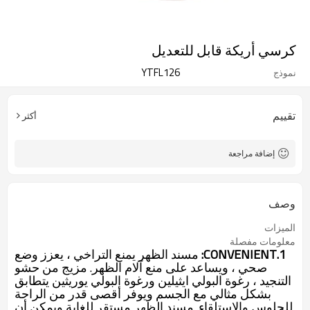
كرسي أريكة قابل للتعديل
YTFL126
نموذج
تقييم
أكثر
إضافة مراجعة
وصف
الميزات
معلومات مفصلة
1.CONVENIENT:
مسند الظهر يمنع التراخي ، يعزز وضع
صحي ، ويساعد على منع آلام الظهر. مزيج من حشو
التنجيد ، رغوة البولي ايثيلين ورغوة البولي يوريثين يتطابق
بشكل مثالي مع الجسم ويوفر أقصى قدر من الراحة
للجلوس والاستلقاء. مسند الظهر مستقر للغاية ويمكن أن