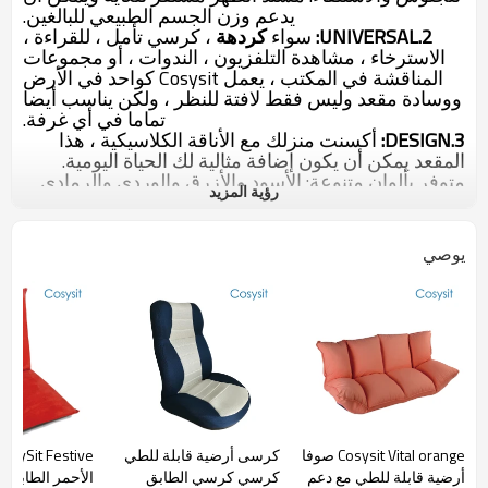
يدعم وزن الجسم الطبيعي للبالغين.
2.UNIVERSAL:
سواء
كردهة
، كرسي تأمل ، للقراءة ،
الاسترخاء ، مشاهدة التلفزيون ، الندوات ، أو مجموعات
المناقشة في المكتب ، يعمل Cosysit كواحد في الأرض
ووسادة مقعد وليس فقط لافتة للنظر ، ولكن يناسب أيضا
تماما في أي غرفة.
3.DESIGN:
أكسنت منزلك مع الأناقة الكلاسيكية ، هذا
المقعد يمكن أن يكون
إضافة
مثالية
لك الحياة اليومية.
متوفر بألوان متنوعة: الأسود والأزرق والوردي والرمادي
رؤية المزيد
والبني.
اكتب:
أثاث غرفة المعيشة
اسم العلامة التجارية:
Cosysit
يوصي
الحجم:
120 * 73 * 17
سم
المادة:
مدرب أنبوب الصلب قوي
（
19 * 1.0 مم
）
جلد PU + 210 بوليستر أسود
16
رغوة الكثافة
+ رغوة rebonded
استخدام ل:
غرفة المعيشة
تفاصيل التغليف:
1 جهاز كمبيوتر / كيس بولي ، ثم 2 جهاز
كمبيوتر شخصى في 5 طبقة كرتون التصدير البني
اختيار لون / شعار الطباعة:
المتاحة
Cosysit Vital orange صوفا
كرسى أرضية قابلة للطي
أرضية قابلة للطي مع دعم
كرسي كرسي الطابق
الأحمر الطابق