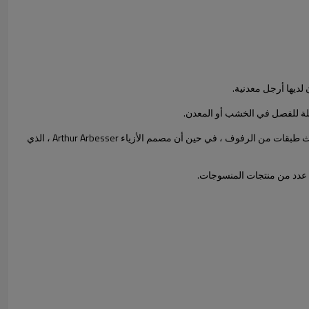
ساهمت المصممة كارولين فيزر التي تتخذ من كولونيا مقرا لها ، بنسخة جديدة من منتجاتها المصنوعة من الحديد المطلي بالدهان Hide Pedestal ، والتي تضم ثلاث طبقات من الرفوف ، في حين أن مصمم الأزياء Arthur Arbesser ، الذي
ى عدد من منتجات المنسوجات.