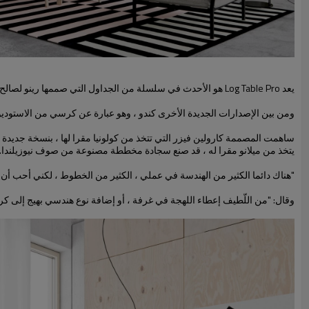
يعد Log Table Pro هو الأحدث في سلسلة من الجداول التي صممها رينو لصالح Hem. تحت سطحها الرقيق هو بنية العسل ، مما يجعلها قوية وخفيفة الوزن. كما أن لديها أرجل معدنية.
ومن بين الإصدارات الجديدة الأخرى كندو ، وهو عبارة عن كرسي من الاستوديو الإيطالي LucidiPevere. ويتميز بمسند ظهر منحني ، يأتي بثلاثة ألوان ، وأرجل قابلة للفص
يتخذ من ميلانو مقرا له ، قد صنع سجادة مخططة مصنوعة من صوف نيوزيلندا.
"هناك دائما الكثير من الهندسة في عملي ، الكثير من الخطوط ، لكني أحب أ
وقال: "من اللّطيف إعطاء اللهجة في غرفة ، أو إضافة نوع هندسي بهيج إلى كر