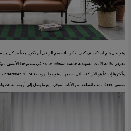
وتواصل هيم استكشاف كيف يمكن للتصميم الراقي أن يكون معبأ بشكل مسطح 
تعرض علامة الأثاث السويدية خمسة منتجات جديدة في ميلانو هذا الأسبوع ، و
وأكثرها إبداعاً هو الأريكة ، التي صممها استوديو النرويجية Anderssen & Voll.
تسمى Kumo ، هذه القطعة من الأثاث متوفرة مع ما يصل إلى أربعة مقاعد. ولكنها تصل إلى سلسلة من القطع التي تم إنشاؤها ، والتي يمكن ببساطة أن تكون ثابتة باستخدام مفتاح.