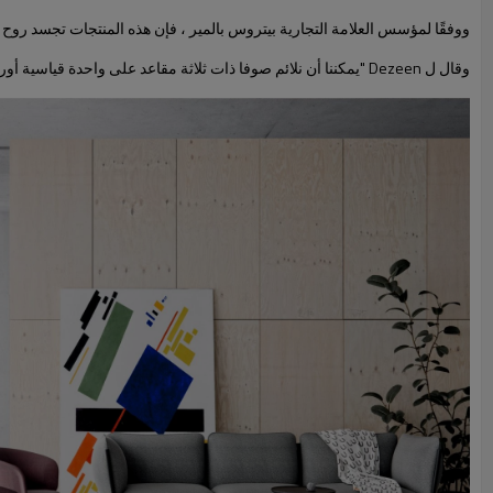
ووفقًا لمؤسس العلامة التجارية بيتروس بالمير ، فإن هذه المنتجات تجسد روح ا
وقال ل Dezeen "يمكننا أن نلائم صوفا ذات ثلاثة مقاعد على واحدة قياسية أوروبية ، لذا فإن 120 سم في 80 سنتيمترا ، والتي - على الأقل على حد علمي - لم يتم تنفيذها من قبل".