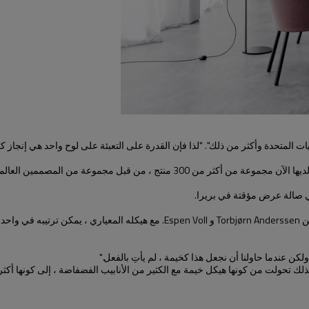
ايات المتحدة وأكثر من ذلك". "لذا فإن القدرة على التعبئة على لوح واحد هي إنجاز ك
يعد كومو أول تعاون لهيم مع Anderssen & Voll ، وهو استوديو بقيادة المصممين nderssen
كن عندما حاولنا أن نجعل هذا كخيمة ، لم يأتِ بالفعل."
لذلك تحولت من كونها هيكل خيمة مع الكثير من الأنابيب الفضفاضة ، إلى كونها أ