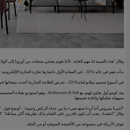
وقال "هذا بالنسبة لنا مهم للغاية ، لأننا نقوم بشحن منتجات من أوروبا إلى الول
بدأت هيم في عام 2014 ، في المقام الأول باعتبارها تجارة التجارة الإلكترونية. لديها الآن مجموعة من أكثر من 300 منتج ، من قبل مجموعة من المصممين العالميين الغنيين ، والسفن إلى 34 دولة مختلفة.
في أسبوع تصميم ميلانو لعام 2018 ، تعرض العلامة التجارية أحدث منتجاتها في صالة عرض مؤقتة في بريرا.
بسهولة تفكيكها وإعادة تجميعها.
"أخبرنا بيتروس أننا أردنا صنع شيء ما بين حذاء الركض وخيمة" ، أوضح فول. "ول
وقال "اعتقدنا ، يجب أن نكون قادرين على القيام بذلك بطريقة أكثر بساطة". "
تتوفر الأريكة في مجموعة من الأقمشة الصوفية أو من الجلد.