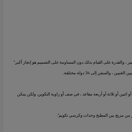
بير ، والقدرة على القيام بذلك دون المساومة على التصميم هو إنجاز أكبر."
Torbjørn A و Espen Voll. مع هيكله المعياري ، يمكن ترتيبه في واحد أو اثنين أو ثلاثة أو أربعة مقاعد ، في صف أو زاوية التكوين. ولكن يمكن
كثر من مزيج بين المطبخ وحدات وكرسي تكويم".